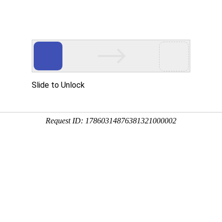
不止气质，更重趋势！我们专注品牌互联网解决方案
计
电商解决方案
的创意风格的代名词这种风格成为一个不可阻挡的力量在全球流行。
克艺术，从HIP-HOP精神到音乐时尚，集结了艺术与时尚，展现出新生代和新穿衣
，带来惊喜不断的美式风尚，打造出个性、年轻、自由、兼具清新活力与摩登时尚感的