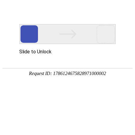
LIFE IDEA
莱芙?艾迪儿
莱芙?艾迪儿隶属香港莱芙?艾迪儿品牌连锁机构有限公司。Life.idea原意“生命
的主张”, 品牌创始人谢佩珍女士秉承法国浪漫主义，将艺术、文化等多元因素融
于服装设计中，力求作品如艺术品般完美。整个设计蕴涵着知性、优雅的气质，
强调高雅、简洁、精美的风格，创造奢华与性感，演绎都市女性自信、睿智、高
雅的魅力，满足于都市女性事业生活的双重需求，Life.idea是浪漫的，是知性的
浪漫; life.idea是严谨的是职业丽人的严谨。Life.idea倡导用心承诺?用爱负责的
生活理念，力求成为知性时尚女性的衣橱顾问。
服务内容：
品牌网站设计
服装网站设计
女装网站设计
微官网设计
手机网站设计
互联网形象设计
麦娇奴官网设计
互联网解决方案