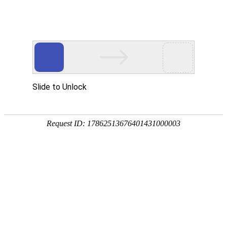
LAURELINE
洛瑞琳
踏着凡尔赛花园的香草，迎着香榭丽舍大街的春风，LAURELINE（洛瑞琳）绰
约而至，一如穿越时间、跨越空间、传承百年的法式风雅一样，引领中国当代女
性新贵绽放华美人生。
服务内容：
品牌网站设计
服装网站设计
女装网站设计
微官网设计
手机网站设计
互联网形象设计
洛瑞琳设计
互联网解决方案