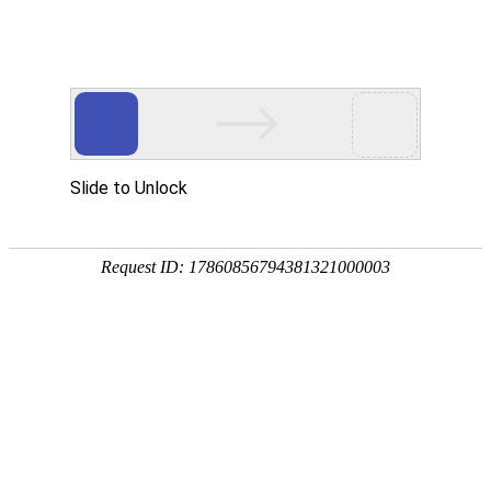
BLUEAIR
布鲁贝尔
蓝色的天空，纯净的氛围，关爱天下女性，真实的展示女性的智慧和柔美。 简单
快乐的生活，无论平凡与优秀，从年少到暮年，永远追求生活的简单，在平凡的
生活中制造幸福，阅读生活，享受生活！
服务内容：
品牌网站设计
服装网站设计
女装网站设计
微官网设计
手机网站设计
互联网形象设计
布鲁贝尔设计
互联网解决方案