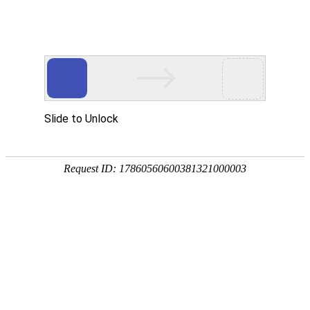
MITWO
米图设计
深圳米图企业形象设计有限公司专门从事VIS设计、品牌视觉识别系统建立管
理、企业&产品形象改造、品牌形象整合推广、品牌专卖店设计。我们坚持以市
场策略为导向，视觉设计为基础，为品牌提供有效、独特的视觉形象解决方案，
为人们带来视觉的愉悦感，最终帮助客户的商业计划获得成功。
服务内容：
品牌网站设计
设计公司网站设计
微官网设计
手机网站设计
米图官网设计
互联网形象设计
互联网解决方案