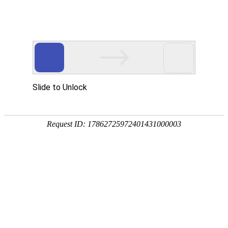
EACHWAY
艺之卉集团
EACHWAY（艺之卉）时尚集团，是一家以服装服饰产业、现代传媒产业及创意
产业三大产业为支柱的大型国际化时尚集团。集团秉承“用设计改变生活”的企业
理念，以创造多层次的时尚生活方式为宗旨，集设计、生产、营销于一体,涉及服
装服饰、现代艺术品、家居用品、文化生活用品、现代传媒、创意产业等多个产
业，旗下拥有著名设计师女装品牌EACHWAY、意大利高端设计师女装品牌HUI
以及时尚艺术生活方式类品牌SOFA。
服务内容：
品牌网站设计
服装网站设计
女装网站设计
微官网设计
手机网站设计
互联网形象设计
艺之卉设计
互联网解决方案