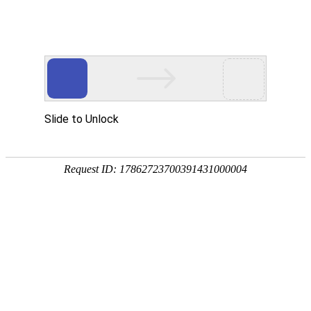
TAOHUAJI
桃花季
每一名女子都是一个独特的个体， 恰如一朵朵娇美的桃花， 或矜持、 或大大
方、 或庄重、 或性感、 或知性、 或清纯、 或青涩、 或成熟……
这些词 成为了桃花季内衣索要传达的内容， 完美的融入到桃花季内衣的款式、
色彩和品牌内涵中，以内衣的形式来表现女人的美和无尽的潜力，
以丰富品牌内涵足满足女人对自、 身的精神层次的试试追求！
服务内容：
品牌网站设计
服装网站设计
内衣网站设计
内衣微官网设计
手机网站设计
互联网形象设计
桃花季官网设计
互联网解决方案