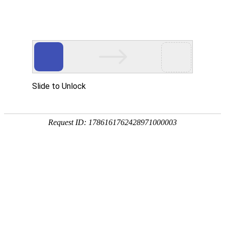
TREESLIVING
千千树公寓
千千树公寓致力于为城市青年解决多样化的居住需求，打造舒适、健康的精致居
住空间，并以合理、舒心、自然的日常关爱滋养租房群体的身心，让年轻人切实
感受到精致陪伴，拥有元气生活。
2015年，深圳首个超大型青年艺术社区——集悦城面世，开启了城市青年租房新
生活方式。并先后推出集悦城@塘朗、集悦城@红花岭、集悦城@荔山，合计超
过万套房源，成为深圳乃至中国首批长租公寓综合服务商。2021年初，集悦城品
牌升级为千千树公寓，成为多类别品牌公寓综合运营商。
服务内容：
千千树网站建设
千千树官网建设
地产网站建设
地产微官网
地产小程序
互联网形象设计
互联网解决方案