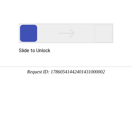
不止气质，更重趋势！我们专注品牌互联网解决方案
计
电商解决方案
尚领域的沉淀和发展，我们的梦想，基于服务深圳及周边的时尚产业，