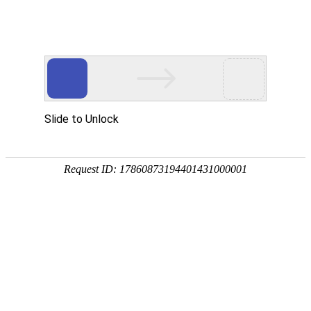
XII BASKET
十二篮
影儿集团旗下品牌 XII BASKET 十二篮2014年始创于深圳，
十二篮品牌以贵族运动服饰为核心产品，从高尔夫、马术、航海、网球等运动中
汲取丰富灵感；
融合波普艺术及流行文化，用图案、线条、色彩、字母等组合表达品牌的个性主
张。
服务内容：
女装官网建设
服装四网合一
服装小程序开发
小程序策划
十二篮小程序
十二篮官网
女装新媒体解决方案
新媒体视觉规范