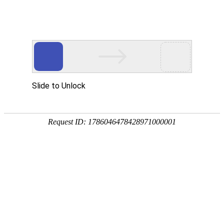
SUNSDESIGN
尚石设计
深圳市尚石设计创建于2006年，是集建筑、景观规划，室内、软装设计等为一体
的综合性高端设计机构。公司主要着力于高端地产、养老产业、大型公共空间、
精品商业空间及会所等设计项目。
尚石设计创始人高少军认为，“设计不是简单地迎合市场，它的创意来自于设计师
与客户之间的积极互动。”因此通过多年来的经验积累，尚石设计拥有了全面且资
深的设计服务团队，以严谨的专业素养及团队协作能力，确保从前期的规划、策
划到后期的落地执行阶段，为客户提供优质、精准的定制服务。
服务内容：
软装网站设计
室内设计公司网站设计
尚石官网设计
手机网站设计
互联网形象设计
互联网解决方案