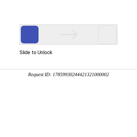
不止气质，更重趋势！我们专注品牌互联网解决方案
计
电商解决方案
K最具社会创造力的社会中产阶级动感、时尚活力的个性特征，在设计理念上以“纽约时尚?个性魅
且开创了一种让消费者心动神行的情感体验，所有对传统、对纽约时尚的尊重和对未