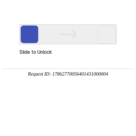
GuiTea 贵茶集团
Website Mobile Site WeChat